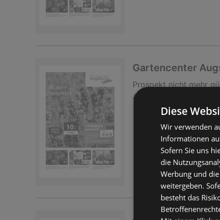
Gartencenter Au
Prospekt
nicht mehr gü
Abgelaufen am:
24.05.
Diese Websi
Wir verwenden au
Informationen au
Sofern Sie uns hi
die Nutzungsanaly
Werbung und die
weitergeben. Sof
besteht das Risik
Betroffenenrecht