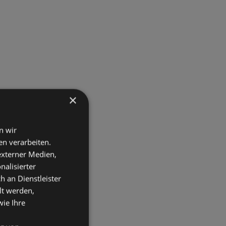
×
n wir
n verarbeiten.
 externer Medien,
nalisierter
an Dienstleister
lt werden,
wie Ihre