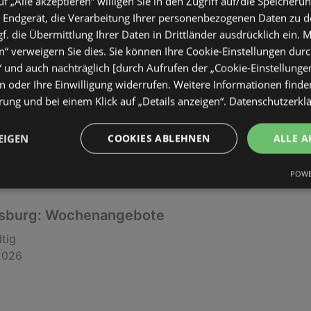
gsburg: Wochenangebote
uf „Alle akzeptieren“ willigen Sie in den Zugriff auf/die Speicheru
 Endgerät, die Verarbeitung Ihrer personenbezogenen Daten zu 
ltig
. die Übermittlung Ihrer Daten in Drittländer ausdrücklich ein. M
2026
“ verweigern Sie dies. Sie können Ihre Cookie-Einstellungen durc
“ und auch nachträglich [durch Aufrufen der „Cookie-Einstellunge
 oder Ihre Einwilligung widerrufen. Weitere Informationen finden
ung und bei einem Klick auf „Details anzeigen“.
Datenschutzerkl
EIGEN
COOKIES ABLEHNEN
ALLE A
POWE
gsburg: Wochenangebote
ltig
2026