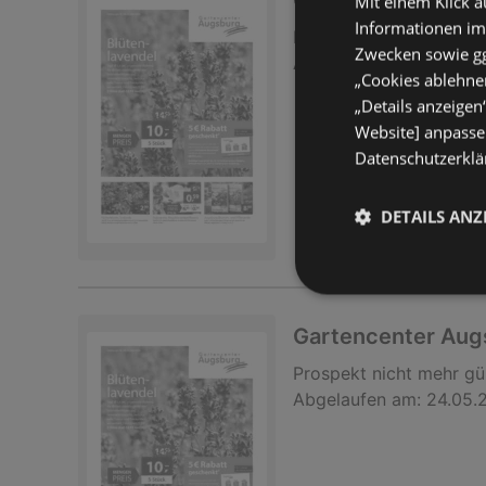
Gartencenter Au
Mit einem Klick a
Informationen im
Prospekt
nicht mehr gü
Zwecken sowie ggf
Abgelaufen am:
24.05.
„Cookies ablehnen
„Details anzeigen
Website] anpassen
Datenschutzerklär
DETAILS ANZ
Gartencenter Au
Prospekt
nicht mehr gü
Abgelaufen am:
24.05.