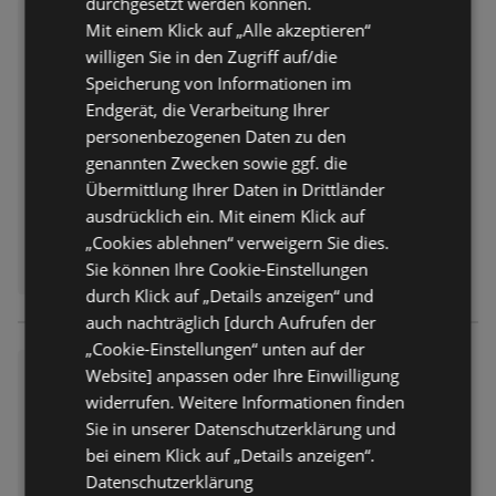
durchgesetzt werden können.
Action: Kleine Preise, große Fr
Mit einem Klick auf „Alle akzeptieren“
eude
willigen Sie in den Zugriff auf/die
Prospekt
nicht mehr gültig
Speicherung von Informationen im
Abgelaufen am:
23.06.2026
Endgerät, die Verarbeitung Ihrer
Entfernt:
4,65 km
personenbezogenen Daten zu den
genannten Zwecken sowie ggf. die
Übermittlung Ihrer Daten in Drittländer
ausdrücklich ein. Mit einem Klick auf
„Cookies ablehnen“ verweigern Sie dies.
Sie können Ihre Cookie-Einstellungen
durch Klick auf „Details anzeigen“ und
auch nachträglich [durch Aufrufen der
„Cookie-Einstellungen“ unten auf der
Action: Kleine Preise, große Fr
Website] anpassen oder Ihre Einwilligung
eude
widerrufen. Weitere Informationen finden
Prospekt
nicht mehr gültig
Sie in unserer Datenschutzerklärung und
Abgelaufen am:
16.06.2026
bei einem Klick auf „Details anzeigen“.
Entfernt:
4,65 km
Datenschutzerklärung