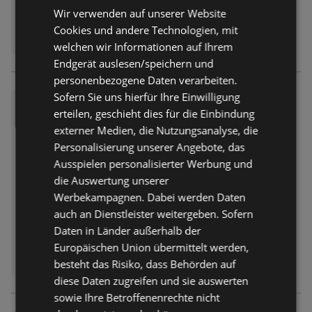
Wir verwenden auf unserer Website
Cookies und andere Technologien, mit
welchen wir Informationen auf Ihrem
Endgerät auslesen/speichern und
personenbezogene Daten verarbeiten.
Sofern Sie uns hierfür Ihre Einwilligung
Action: Kleine Preise, große Fr
erteilen, geschieht dies für die Einbindung
eude
externer Medien, die Nutzungsanalyse, die
Prospekt
nicht mehr gültig
Personalisierung unserer Angebote, das
Abgelaufen am:
30.06.2026
Ausspielen personalisierter Werbung und
Entfernt:
4,65 km
die Auswertung unserer
Werbekampagnen. Dabei werden Daten
auch an Dienstleister weitergeben. Sofern
Daten in Länder außerhalb der
Europäischen Union übermittelt werden,
besteht das Risiko, dass Behörden auf
diese Daten zugreifen und sie auswerten
sowie Ihre Betroffenenrechte nicht