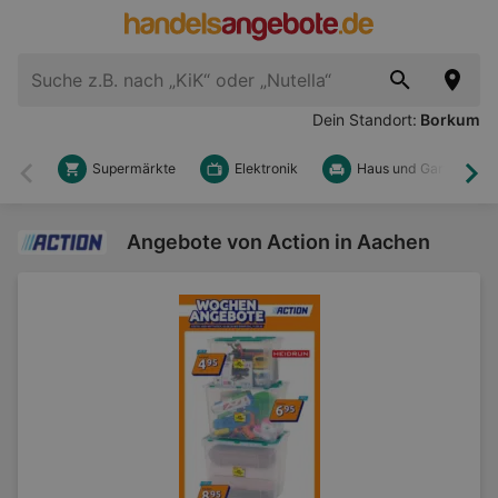
Dein Standort:
Borkum
Supermärkte
Elektronik
Haus und Garten
Zurück
Wei
Angebote von Action in Aachen