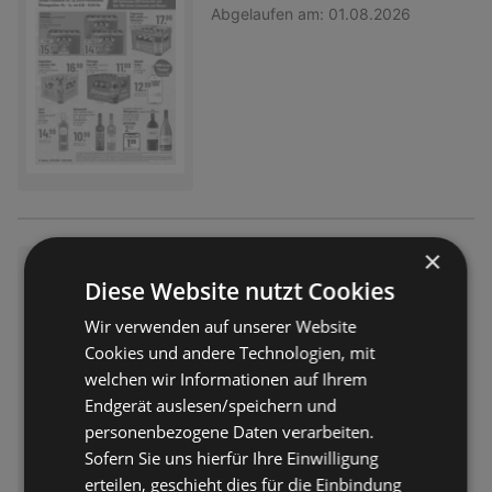
Abgelaufen am:
01.08.2026
×
trinkgut: Wochenangebote
Diese Website nutzt Cookies
Prospekt
nicht mehr gültig
Abgelaufen am:
01.08.2026
Wir verwenden auf unserer Website
Cookies und andere Technologien, mit
welchen wir Informationen auf Ihrem
Endgerät auslesen/speichern und
personenbezogene Daten verarbeiten.
Sofern Sie uns hierfür Ihre Einwilligung
erteilen, geschieht dies für die Einbindung