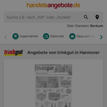
Dein Standort:
Borkum
Supermärkte
Elektronik
Haus und Garten
Zurück
Wei
Angebote von trinkgut in Hannover