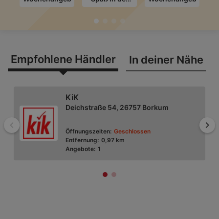
Schule
Empfohlene Händler
In deiner Nähe
KiK
Deichstraße 54, 26757 Borkum
Zurück
Wei
Öffnungszeiten:
Geschlossen
Entfernung:
0,97 km
Angebote:
1
Rossmann
Strandstraße 22, 26757 Borkum