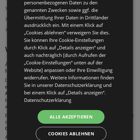
personenbezogenen Daten zu den
Aktuelle Kabs Prospekte
genannten Zwecken sowie ggf. die
Übermittlung Ihrer Daten in Drittländer
Aktuelle Ernsting's family Prospekte
ausdrücklich ein. Mit einem Klick auf
Aktuelle Möbel Kraft Prospekte
„Cookies ablehnen“ verweigern Sie dies.
Sie können Ihre Cookie-Einstellungen
durch Klick auf „Details anzeigen“ und
Weitere Informationen
auch nachträglich [durch Aufrufen der
„Cookie-Einstellungen“ unten auf der
Angebote, Prospekte und Öffnungszeiten bei
Website] anpassen oder Ihre Einwilligung
Handelsangebote
widerrufen. Weitere Informationen finden
Du suchst
aktuelle Angebote
, willst
im neusten Prospekt
Sie in unserer Datenschutzerklärung und
deines Lieblingsgeschäfts blättern
oder brauchst die
bei einem Klick auf „Details anzeigen“.
Adresse und Öffnungszeiten
vom nächsten Baumarkt? Dann
Datenschutzerklärung
bist du bei Handelsangebote genau richtig! Hier findest du
alles, was du für deine Shopping Tour brauchst.
Erster Schritt für die Suche nach den passenden Angeboten ist
ALLE AKZEPTIEREN
die Lokalisierung - damit findest du nur die
Prospekte und
Geschäfte, die in deiner Nähe sind
.
COOKIES ABLEHNEN
Als nächstes kannst du entweder unser Menü oben auf der