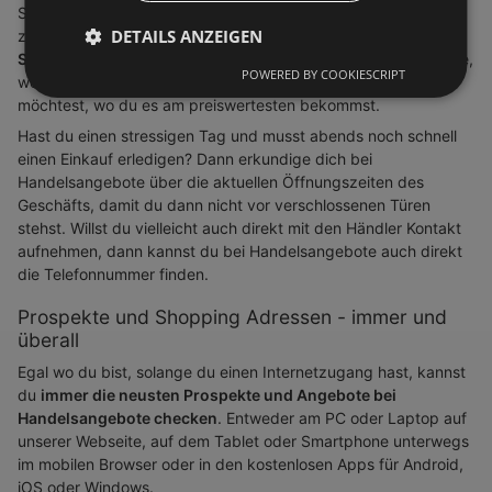
Seite nutzen und all unsere Branchen durchstöbern, wenn du
DETAILS ANZEIGEN
z.B. deinen Wocheneinkauf im Supermarkt planst und
nach
Schnäppchen Ausschau halten
willst oder du nutzt die Suche,
POWERED BY COOKIESCRIPT
wenn du schon ein Produkt vor Augen hast und nun gucken
möchtest, wo du es am preiswertesten bekommst.
Hast du einen stressigen Tag und musst abends noch schnell
einen Einkauf erledigen? Dann erkundige dich bei
Handelsangebote über die aktuellen Öffnungszeiten des
Geschäfts, damit du dann nicht vor verschlossenen Türen
stehst. Willst du vielleicht auch direkt mit den Händler Kontakt
aufnehmen, dann kannst du bei Handelsangebote auch direkt
die Telefonnummer finden.
Prospekte und Shopping Adressen - immer und
überall
Egal wo du bist, solange du einen Internetzugang hast, kannst
du
immer die neusten Prospekte und Angebote bei
Handelsangebote checken
. Entweder am PC oder Laptop auf
unserer Webseite, auf dem Tablet oder Smartphone unterwegs
im mobilen Browser oder in den kostenlosen Apps für Android,
iOS oder Windows.