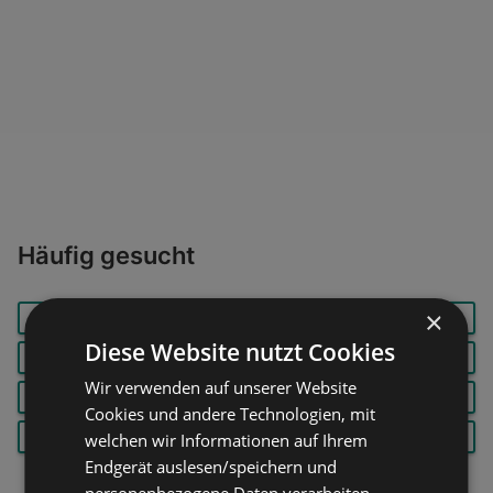
Öffnungszeiten:
Geschlossen
Entfernung:
0,14 km
Angebote:
1
Häufig gesucht
×
APEROL
DALLMAYR
GASGRILL
Diese Website nutzt Cookies
KATZENFUTTER
LICHER
PERSIL
Wir verwenden auf unserer Website
RYOBI
SEKT
SPARGEL
Cookies und andere Technologien, mit
STEAK
VELTINS
WASCHMASCHINE
welchen wir Informationen auf Ihrem
Endgerät auslesen/speichern und