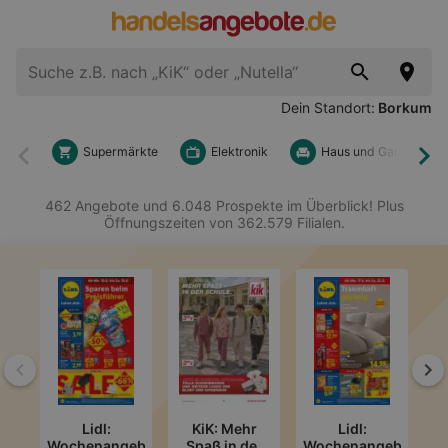
Dein Standort:
Borkum
Supermärkte
Elektronik
Haus und Garten
Zurück
Wei
462 Angebote und 6.048 Prospekte im Überblick! Plus
Öffnungszeiten von 362.579 Filialen.
Zurück
We
Lidl:
KiK: Mehr
Lidl:
Wochenangebote
Spaß in der
Wochenangebote
A