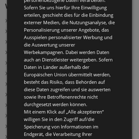
personenbezogene Daten verarbeiten.
Weiterführende Links
Sofern Sie uns hierfür Ihre Einwilligung
erteilen, geschieht dies für die Einbindung
Komfortschaumtopper Piräus
externer Medien, die Nutzungsanalyse, die
Personalisierung unserer Angebote, das
Sofa Bruno
Ausspielen personalisierter Werbung und
Kleiderschrank Janne
die Auswertung unserer
Werbekampagnen. Dabei werden Daten
POCOline Wärmepumpentrockner WPT9DW16
auch an Dienstleister weitergeben. Sofern
Shark Nass- und Trockensauger
Daten in Länder außerhalb der
CLEANmaxx Akku-Handstaubsauger
Europäischen Union übermittelt werden,
besteht das Risiko, dass Behörden auf
SWISS HOME Reise-Blender
diese Daten zugreifen und sie auswerten
Lamkur Deckenleuchte Lilou
sowie Ihre Betroffenenrechte nicht
durchgesetzt werden können.
GOURMETmaxx Zitruspresse
Mit einem Klick auf „Alle akzeptieren“
GOURMETmaxx Elektrische Party-Pfanne
willigen Sie in den Zugriff auf/die
Lamkur Deckenleuchte JONAS
Speicherung von Informationen im
Endgerät, die Verarbeitung Ihrer
LED-Kerze