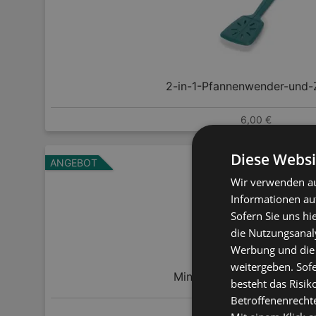
2-in-1-Pfannenwender-und
6,00 €
Diese Websi
ANGEBOT
Wir verwenden au
Informationen au
Sofern Sie uns hi
die Nutzungsanaly
Werbung und die
weitergeben. Sof
Mini Reibe mit Auffangbeh
besteht das Risik
Betroffenenrecht
7,99 €