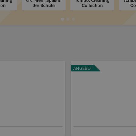
eaning
KiK: Mehr Spaß in
Tchibo: Cleaning
Tchib
ion
der Schule
Collection
Co
ANGEBOT