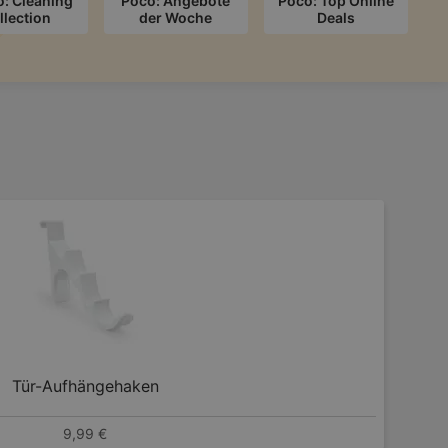
o: Cleaning
Poco: Angebote
Poco: Top Online
llection
der Woche
Deals
S
Tür-Aufhängehaken
9,99 €