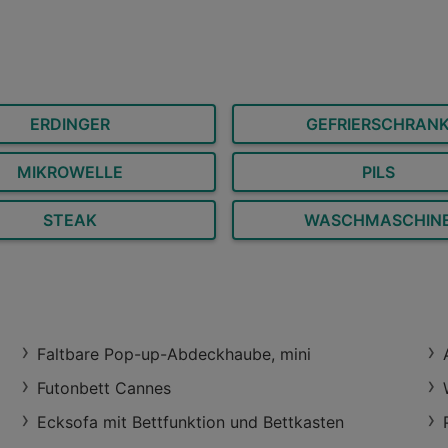
ung:
0,14 km
Angebote:
2
Öffnungszeiten:
Jetzt 
ERDINGER
GEFRIERSCHRAN
MIKROWELLE
PILS
STEAK
WASCHMASCHIN
Faltbare Pop-up-Abdeckhaube, mini
Futonbett Cannes
Ecksofa mit Bettfunktion und Bettkasten