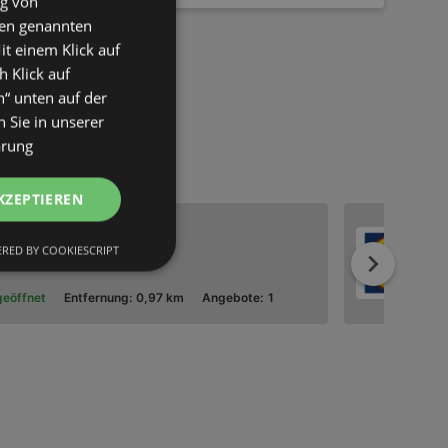
ng von
den genannten
it einem Klick auf
h Klick auf
n“ unten auf der
 Sie in unserer
ärung
KZEPTIEREN
757 Borkum
RED BY COOKIESCRIPT
Weiter
geöffnet
Entfernung:
0,97 km
Angebote:
1
757 Borkum