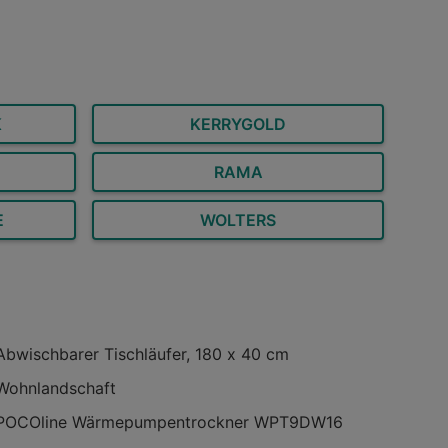
geöffnet
Entfernung:
0,97 km
Angebote:
1
K
KERRYGOLD
RAMA
E
WOLTERS
Abwischbarer Tischläufer, 180 x 40 cm
Wohnlandschaft
POCOline Wärmepumpentrockner WPT9DW16