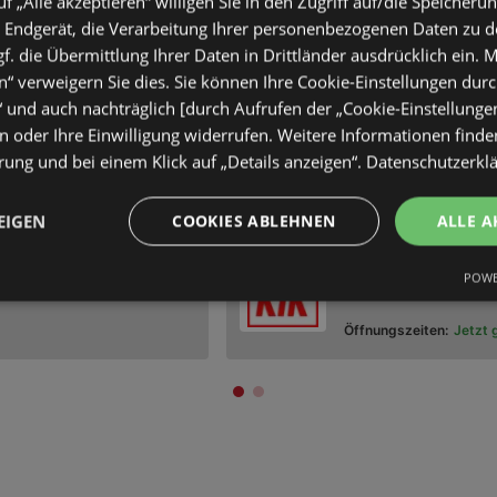
uf „Alle akzeptieren“ willigen Sie in den Zugriff auf/die Speicheru
 Endgerät, die Verarbeitung Ihrer personenbezogenen Daten zu 
. die Übermittlung Ihrer Daten in Drittländer ausdrücklich ein. M
MEHR LADEN
“ verweigern Sie dies. Sie können Ihre Cookie-Einstellungen durc
“ und auch nachträglich [durch Aufrufen der „Cookie-Einstellunge
 oder Ihre Einwilligung widerrufen. Weitere Informationen finden
he
ung und bei einem Klick auf „Details anzeigen“.
Datenschutzerkl
EIGEN
COOKIES ABLEHNEN
ALLE A
KiK
Deichstraße 54, 26
POWE
Öffnungszeiten:
Jetzt 
KiK
Deichstraße 54, 26