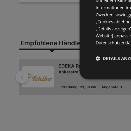
Mit einem Klick a
Informationen im
Zwecken sowie ggf
„Cookies ablehnen
„Details anzeigen
Website] anpassen
Empfohlene Händler
In deiner Nä
Datenschutzerklär
DETAILS ANZ
EDEKA Rah
Ankerstraße 1, 26736 Krummhörn
Zurück
Entfernung:
29,66 km
Angebote:
1
Rossmann
Strandstraße 22, 26757 Borkum