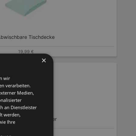
bwischbare Tischdecke
19,99 €
×
n wir
n verarbeiten.
 externer Medien,
nalisierter
an Dienstleister
lt werden,
nkelloser Thermobecher
wie Ihre
10,00 €