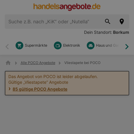
Dein Standort:
Borkum
Supermärkte
Elektronik
Haus und Garten
Zurück
Wei
Alle POCO Angebote
Vliestapete bei POCO
Das Angebot von POCO ist leider abgelaufen.
Gültige „Vliestapete“ Angebote
85 gültige POCO Angebote