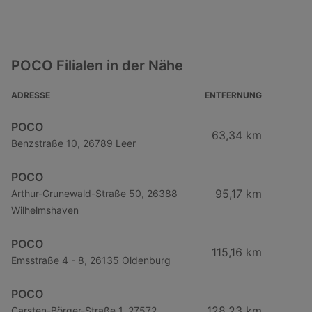
POCO Filialen in der Nähe
ADRESSE
ENTFERNUNG
POCO
63,34 km
Benzstraße 10, 26789 Leer
POCO
95,17 km
Arthur-Grunewald-Straße 50, 26388
Wilhelmshaven
POCO
115,16 km
Emsstraße 4 - 8, 26135 Oldenburg
POCO
128,23 km
Carsten-Börger-Straße 1, 27572