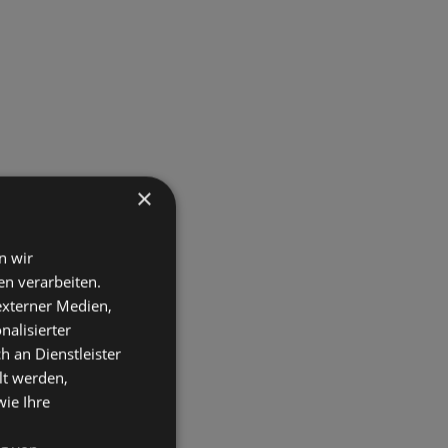
×
n wir
n verarbeiten.
 externer Medien,
nalisierter
an Dienstleister
lt werden,
wie Ihre