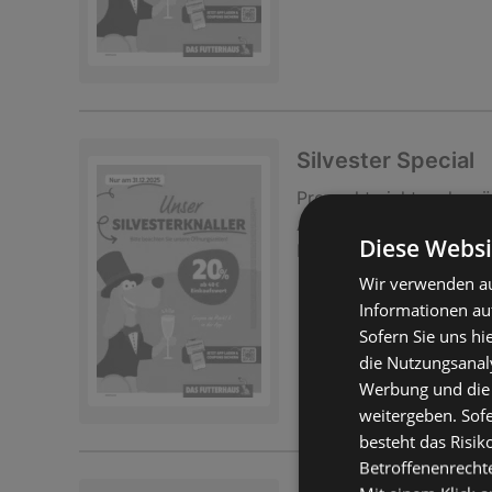
Silvester Special
Prospekt
nicht mehr gü
Abgelaufen am:
31.12.
Diese Websi
Entfernt:
0,8 km
Wir verwenden au
Informationen au
Sofern Sie uns hi
die Nutzungsanaly
Werbung und die
weitergeben. Sof
besteht das Risik
Betroffenenrecht