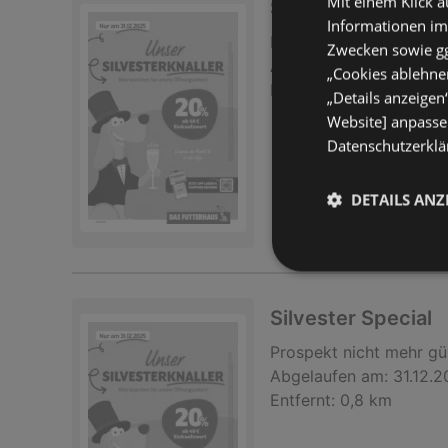
Mit einem Klick a
Silvester Special
Informationen im
Prospekt
nicht mehr gü
Zwecken sowie ggf
Abgelaufen am:
31.12.
„Cookies ablehnen
Entfernt:
0,8 km
„Details anzeigen
Website] anpassen
Datenschutzerklär
DETAILS ANZ
Silvester Special
Prospekt
nicht mehr gü
Abgelaufen am:
31.12.
Entfernt:
0,8 km