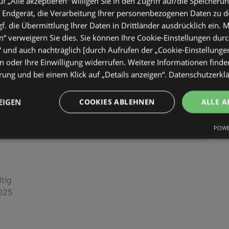
uf „Alle akzeptieren“ willigen Sie in den Zugriff auf/die Speicheru
 Endgerät, die Verarbeitung Ihrer personenbezogenen Daten zu 
ltig
. die Übermittlung Ihrer Daten in Drittländer ausdrücklich ein. M
2025
“ verweigern Sie dies. Sie können Ihre Cookie-Einstellungen durc
“ und auch nachträglich [durch Aufrufen der „Cookie-Einstellunge
 oder Ihre Einwilligung widerrufen. Weitere Informationen finden
ung und bei einem Klick auf „Details anzeigen“.
Datenschutzerkl
EIGEN
COOKIES ABLEHNEN
ALLE A
POWE
ltig
2025