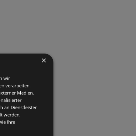
×
n wir
n verarbeiten.
 externer Medien,
nalisierter
an Dienstleister
lt werden,
wie Ihre