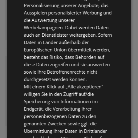
Personalisierung unserer Angebote, das
Ausspielen personalisierter Werbung und
die Auswertung unserer
Werbekampagnen. Dabei werden Daten
auch an Dienstleister weitergeben. Sofern
Daten in Länder außerhalb der
Europäischen Union übermittelt werden,
besteht das Risiko, dass Behörden auf
Fressnapf: bald neue Angebot
diese Daten zugreifen und sie auswerten
e!
sowie Ihre Betroffenenrechte nicht
Prospekt
nicht mehr gültig
durchgesetzt werden können.
Abgelaufen am:
29.04.2026
Mit einem Klick auf „Alle akzeptieren“
Entfernt:
2,21 km
willigen Sie in den Zugriff auf/die
Speicherung von Informationen im
Endgerät, die Verarbeitung Ihrer
personenbezogenen Daten zu den
genannten Zwecken sowie ggf. die
Übermittlung Ihrer Daten in Drittländer