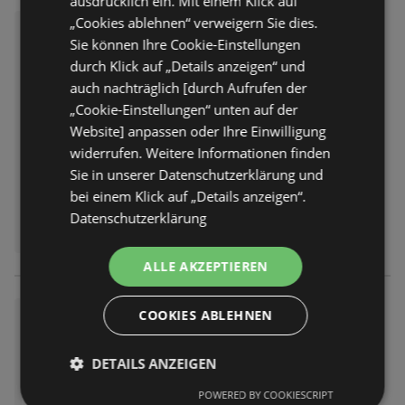
ausdrücklich ein. Mit einem Klick auf
„Cookies ablehnen“ verweigern Sie dies.
Fressnapf: Tolle Osterangebot
Sie können Ihre Cookie-Einstellungen
e
durch Klick auf „Details anzeigen“ und
Prospekt
nicht mehr gültig
auch nachträglich [durch Aufrufen der
Abgelaufen am:
01.04.2026
„Cookie-Einstellungen“ unten auf der
Entfernt:
2,21 km
Website] anpassen oder Ihre Einwilligung
widerrufen. Weitere Informationen finden
Sie in unserer Datenschutzerklärung und
bei einem Klick auf „Details anzeigen“.
Datenschutzerklärung
ALLE AKZEPTIEREN
COOKIES ABLEHNEN
Fressnapf: bald neue Angebot
e!
Prospekt
nicht mehr gültig
DETAILS ANZEIGEN
Abgelaufen am:
25.03.2026
POWERED BY COOKIESCRIPT
Entfernt:
2,21 km