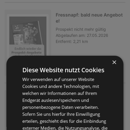
Fressnapf: bald neue Angebot
e!
Prospekt
nicht mehr gültig
Abgelaufen am:
27.05.2026
Entfernt:
2,21 km
×
Diese Website nutzt Cookies
Wir verwenden auf unserer Website
Cookies und andere Technologien, mit
welchen wir Informationen auf Ihrem
Fressnapf: Mehr einpacken, w
Endgerät auslesen/speichern und
eniger ausgeben!
personenbezogene Daten verarbeiten.
Prospekt
nicht mehr gültig
Sofern Sie uns hierfür Ihre Einwilligung
Abgelaufen am:
06.05.2026
erteilen, geschieht dies für die Einbindung
Entfernt:
2,21 km
externer Medien, die Nutzungsanalyse, die