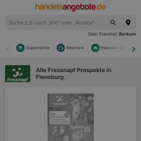
Dein Standort:
Borkum
Supermärkte
Elektronik
Haus und Garten
Zurück
Wei
Alle Fressnapf Prospekte in
Flensburg