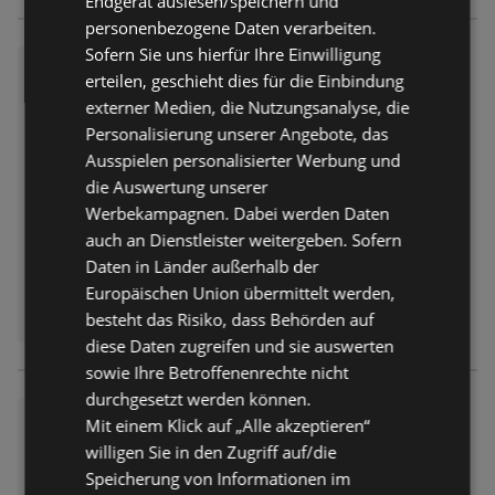
Endgerät auslesen/speichern und
personenbezogene Daten verarbeiten.
Sofern Sie uns hierfür Ihre Einwilligung
Fressnapf: über 500 Preise da
erteilen, geschieht dies für die Einbindung
uerhaft im Markt reduziert!
externer Medien, die Nutzungsanalyse, die
Prospekt
nicht mehr gültig
Personalisierung unserer Angebote, das
Abgelaufen am:
01.07.2026
Ausspielen personalisierter Werbung und
Entfernt:
2,21 km
die Auswertung unserer
Werbekampagnen. Dabei werden Daten
auch an Dienstleister weitergeben. Sofern
Daten in Länder außerhalb der
Europäischen Union übermittelt werden,
besteht das Risiko, dass Behörden auf
diese Daten zugreifen und sie auswerten
sowie Ihre Betroffenenrechte nicht
durchgesetzt werden können.
Fressnapf: bald neue Angebot
Mit einem Klick auf „Alle akzeptieren“
e!
willigen Sie in den Zugriff auf/die
Prospekt
nicht mehr gültig
Speicherung von Informationen im