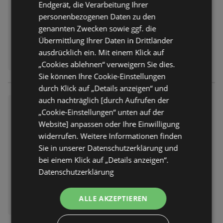
Abgelaufen am:
24.06.2026
Endgerät, die Verarbeitung Ihrer
Entfernt:
2,21 km
personenbezogenen Daten zu den
genannten Zwecken sowie ggf. die
Übermittlung Ihrer Daten in Drittländer
ausdrücklich ein. Mit einem Klick auf
„Cookies ablehnen“ verweigern Sie dies.
Sie können Ihre Cookie-Einstellungen
durch Klick auf „Details anzeigen“ und
auch nachträglich [durch Aufrufen der
Fressnapf: Zeiten sind hart, N
„Cookie-Einstellungen“ unten auf der
äpfe bleiben voll.
Website] anpassen oder Ihre Einwilligung
Prospekt
nicht mehr gültig
widerrufen. Weitere Informationen finden
Abgelaufen am:
07.06.2026
Sie in unserer Datenschutzerklärung und
Entfernt:
2,21 km
bei einem Klick auf „Details anzeigen“.
Datenschutzerklärung
ALLE AKZEPTIEREN