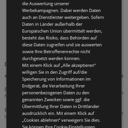
die Auswertung unserer
Werbekampagnen. Dabei werden Daten
auch an Dienstleister weitergeben. Sofern
Daten in Länder außerhalb der
Europäischen Union übermittelt werden,
besteht das Risiko, dass Behörden auf
diese Daten zugreifen und sie auswerten
sowie Ihre Betroffenenrechte nicht
durchgesetzt werden können.
DEKRA Filialen in der Nähe
Mit einem Klick auf „Alle akzeptieren“
willigen Sie in den Zugriff auf/die
ADRESSE
ENTFERNUNG
Speicherung von Informationen im
Endgerät, die Verarbeitung Ihrer
DEKRA
personenbezogenen Daten zu den
34,26 km
Norddeicher Straße 55, 26506 Norden
genannten Zwecken sowie ggf. die
Übermittlung Ihrer Daten in Drittländer
DEKRA
ausdrücklich ein. Mit einem Klick auf
41,57 km
Hans-Böckler-Allee 1a, 26759 Hinte
„Cookies ablehnen“ verweigern Sie dies.
Sie können Ihre Cookie-Einstellungen