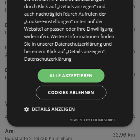
DEKRA
durch Klick auf „Details anzeigen“ und
57,14 km
Harlestraße 11, 26605 Aurich
auch nachträglich [durch Aufrufen der
„Cookie-Einstellungen“ unten auf der
DEKRA
Website] anpassen oder Ihre Einwilligung
64,6 km
Deichstraße 29, 26789 Leer (Ostfriesland)
widerrufen. Weitere Informationen finden
Sie in unserer Datenschutzerklärung und
DEKRA
bei einem Klick auf „Details anzeigen“.
65,35 km
Am Emsdeich 39, 26789 Leer
Datenschutzerklärung
DEKRA
76,33 km
ALLE AKZEPTIEREN
Lehrer-Köhne-Straße 15, 26871 Papenburg
COOKIES ABLEHNEN
Weitere Auto & Tanken Filialen in der Nähe
DETAILS ANZEIGEN
ADRESSE
ENTFERNUNG
POWERED BY COOKIESCRIPT
Aral
32,96 km
Burgstraße 2, 26736 Krummhörn