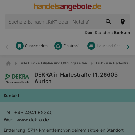
Dein Standort:
Borkum
Supermärkte
Elektronik
Haus und Garten
Zurück
Wei
Alle DEKRA Filialen und Öffnungszeiten
DEKRA in Harlestraße 1
DEKRA in Harlestraße 11, 26605
Aurich
Kontakt
Tel.:
+49 4941 95340
Web:
www.dekra.de
Entfernung:
57,14 km entfernt von deinem aktuellen Standort