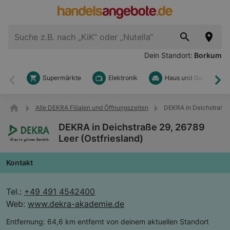
Dein Standort:
Borkum
Supermärkte
Elektronik
Haus und Garten
Zurück
Wei
Alle DEKRA Filialen und Öffnungszeiten
DEKRA in Deichstraße 2
DEKRA in Deichstraße 29, 26789
Leer (Ostfriesland)
Kontakt
Tel.:
+49 491 4542400
Web:
www.dekra-akademie.de
Entfernung:
64,6 km entfernt von deinem aktuellen Standort