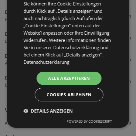
Sie können Ihre Cookie-Einstellungen
durch Klick auf „Details anzeigen“ und
DEKRA
57,14 km
auch nachträglich [durch Aufrufen der
Harlestraße 11, 26605 Aurich
„Cookie-Einstellungen“ unten auf der
Website] anpassen oder Ihre Einwilligung
DEKRA
64,6 km
widerrufen. Weitere Informationen finden
Deichstraße 29, 26789 Leer (Ostfriesland)
Sie in unserer Datenschutzerklärung und
bei einem Klick auf „Details anzeigen“.
DEKRA
65,35 km
Datenschutzerklärung
Am Emsdeich 39, 26789 Leer
DEKRA
ALLE AKZEPTIEREN
76,33 km
Lehrer-Köhne-Straße 15, 26871 Papenburg
COOKIES ABLEHNEN
Weitere Auto & Tanken Filialen in der Nähe
DETAILS ANZEIGEN
POWERED BY COOKIESCRIPT
ADRESSE
ENTFERNUNG