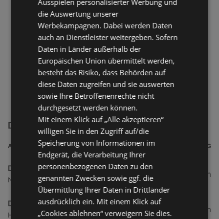
Ausspielen personalisierter Werbung und
die Auswertung unserer
Werbekampagnen. Dabei werden Daten
auch an Dienstleister weitergeben. Sofern
Daten in Länder außerhalb der
Europäischen Union übermittelt werden,
besteht das Risiko, dass Behörden auf
diese Daten zugreifen und sie auswerten
sowie Ihre Betroffenenrechte nicht
durchgesetzt werden können.
Mit einem Klick auf „Alle akzeptieren“
DEKRA Filialen in der Nähe
willigen Sie in den Zugriff auf/die
Speicherung von Informationen im
ADRESSE
ENTFERNUNG
Endgerät, die Verarbeitung Ihrer
personenbezogenen Daten zu den
DEKRA
34,26 km
genannten Zwecken sowie ggf. die
Norddeicher Straße 55, 26506 Norden
Übermittlung Ihrer Daten in Drittländer
ausdrücklich ein. Mit einem Klick auf
DEKRA
41,57 km
„Cookies ablehnen“ verweigern Sie dies.
Hans-Böckler-Allee 1a, 26759 Hinte