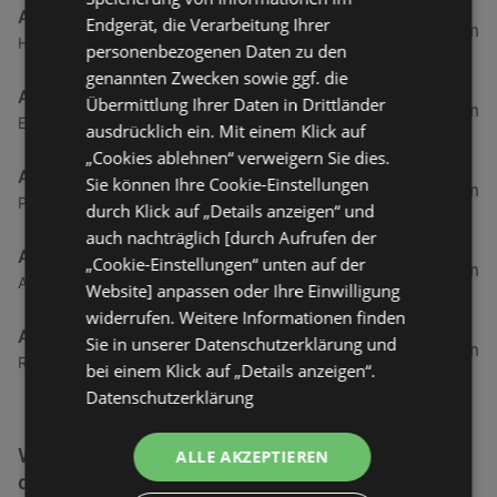
Action
Endgerät, die Verarbeitung Ihrer
42,06 km
Herderstraße 4, 26721 Emden
personenbezogenen Daten zu den
genannten Zwecken sowie ggf. die
Action
Übermittlung Ihrer Daten in Drittländer
49,84 km
Ekelser Straße 1, 26624 Südbrookmerland
ausdrücklich ein. Mit einem Klick auf
„Cookies ablehnen“ verweigern Sie dies.
Action
Sie können Ihre Cookie-Einstellungen
66,59 km
Papenburger Straße 1a, 26789 Leer
durch Klick auf „Details anzeigen“ und
auch nachträglich [durch Aufrufen der
Action
„Cookie-Einstellungen“ unten auf der
74,38 km
Am Stadtpark 8, 26871 Papenburg
Website] anpassen oder Ihre Einwilligung
widerrufen. Weitere Informationen finden
Action
Sie in unserer Datenschutzerklärung und
78,34 km
Rosmarinheide 46, 26817 Rhauderfehn
bei einem Klick auf „Details anzeigen“.
Datenschutzerklärung
Weitere Schnäppchen & Restposten Filialen in
ALLE AKZEPTIEREN
der Nähe