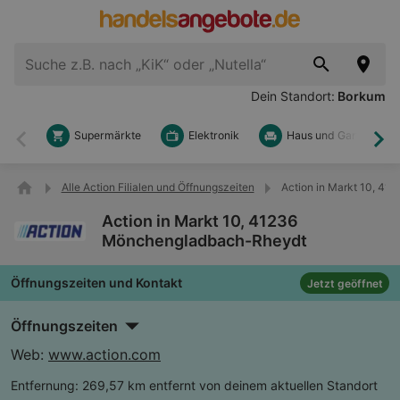
Dein Standort:
Borkum
Supermärkte
Elektronik
Haus und Garten
Zurück
Wei
Alle Action Filialen und Öffnungszeiten
Action in Markt 10, 4
Action in Markt 10, 41236
Mönchengladbach-Rheydt
Öffnungszeiten und Kontakt
Jetzt geöffnet
Öffnungszeiten
Web:
www.action.com
Entfernung:
269,57 km entfernt von deinem aktuellen Standort