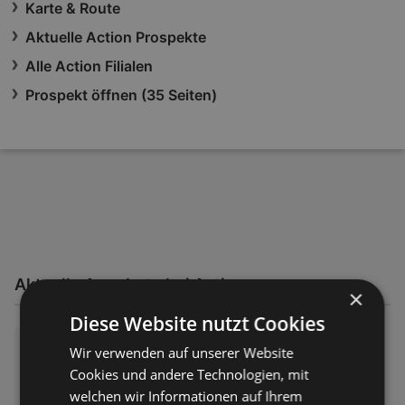
Karte & Route
Aktuelle Action Prospekte
Alle Action Filialen
Prospekt öffnen (35 Seiten)
Aktuelle Angebote bei Action
×
Diese Website nutzt Cookies
Action: Kleine Preise, große Fr
Wir verwenden auf unserer Website
eude
Cookies und andere Technologien, mit
Prospekt – 35 Seiten
welchen wir Informationen auf Ihrem