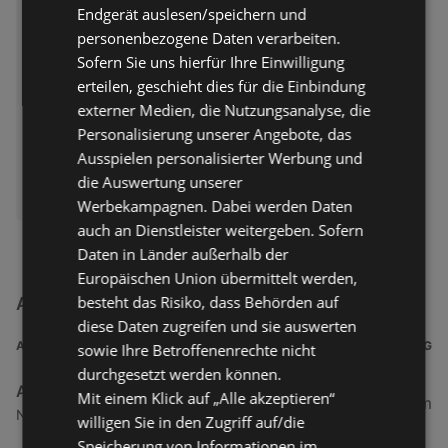
Prospekt nur gültig bis:
11.08.2026
Endgerät auslesen/speichern und
Entfernt:
34,25 km
personenbezogene Daten verarbeiten.
Sofern Sie uns hierfür Ihre Einwilligung
erteilen, geschieht dies für die Einbindung
externer Medien, die Nutzungsanalyse, die
Personalisierung unserer Angebote, das
Ausspielen personalisierter Werbung und
die Auswertung unserer
ERHÄLTLICH BEI:
Action
Werbekampagnen. Dabei werden Daten
auch an Dienstleister weitergeben. Sofern
Daten in Länder außerhalb der
Europäischen Union übermittelt werden,
besteht das Risiko, dass Behörden auf
Action Filialen in der Nähe
diese Daten zugreifen und sie auswerten
ADRESSE
ENTFERNUNG
sowie Ihre Betroffenenrechte nicht
durchgesetzt werden können.
Action
Mit einem Klick auf „Alle akzeptieren“
34,25 km
Norddeicher Straße 80, 26506 Norden
willigen Sie in den Zugriff auf/die
Speicherung von Informationen im