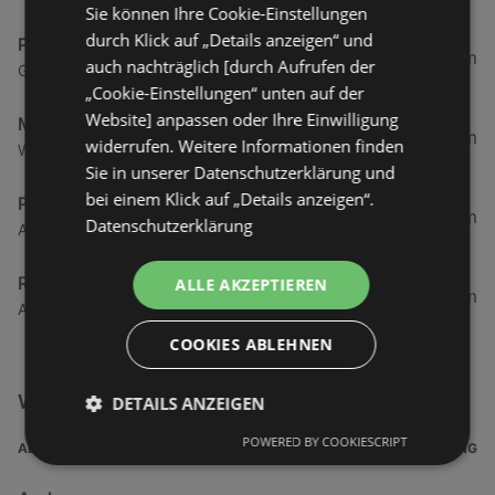
Sie können Ihre Cookie-Einstellungen
durch Klick auf „Details anzeigen“ und
Paul Kuzka Reifen-Spezialdienst
107,13 km
auch nachträglich [durch Aufrufen der
Georg-Wesener-Straße 23 - 25, 49716 Meppen
„Cookie-Einstellungen“ unten auf der
Website] anpassen oder Ihre Einwilligung
Mers Reifen GmbH
108,85 km
widerrufen. Weitere Informationen finden
Westersand 13, 49824 Emlichheim
Sie in unserer Datenschutzerklärung und
bei einem Klick auf „Details anzeigen“.
Paul Kuzka Reifenspezialdienst und
114,35 km
Datenschutzerklärung
Auf dem Höwel 25, 49740 Haselünne
Reifen Bünger GmbH
ALLE AKZEPTIEREN
123,35 km
Alte Löninger Straße 25, 49661 Cloppenburg
COOKIES ABLEHNEN
Weitere Auto & Tanken Filialen in der Nähe
DETAILS ANZEIGEN
POWERED BY COOKIESCRIPT
ADRESSE
ENTFERNUNG