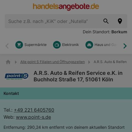
Dein Standort:
Borkum
Supermärkte
Elektronik
Haus und Garten
Zurück
Wei
Alle point S Filialen und Öffnungszeiten
A.R.S. Auto & Reifen Se
A.R.S. Auto & Reifen Service e.K. in
Buchholz Straße 17, 51061 Köln
Kontakt
Tel.:
+49 221 6405760
Web:
www.point-s.de
Entfernung:
290,24 km entfernt von deinem aktuellen Standort