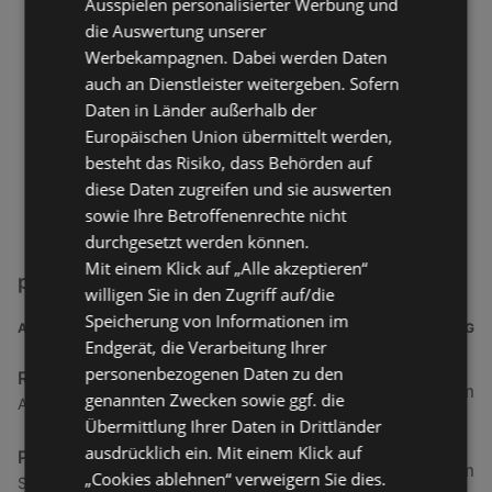
Ausspielen personalisierter Werbung und
die Auswertung unserer
Werbekampagnen. Dabei werden Daten
auch an Dienstleister weitergeben. Sofern
Daten in Länder außerhalb der
Europäischen Union übermittelt werden,
besteht das Risiko, dass Behörden auf
diese Daten zugreifen und sie auswerten
sowie Ihre Betroffenenrechte nicht
durchgesetzt werden können.
Mit einem Klick auf „Alle akzeptieren“
point S Filialen in der Nähe
willigen Sie in den Zugriff auf/die
Speicherung von Informationen im
ADRESSE
ENTFERNUNG
Endgerät, die Verarbeitung Ihrer
personenbezogenen Daten zu den
Reifencenter
74,75 km
genannten Zwecken sowie ggf. die
Aseler Straße 8, 26409 Wittmund
Übermittlung Ihrer Daten in Drittländer
ausdrücklich ein. Mit einem Klick auf
Paul Kuzka Reifen-Spezialdienst
78,21 km
„Cookies ablehnen“ verweigern Sie dies.
Splitting rechts 85, 26871 Papenburg