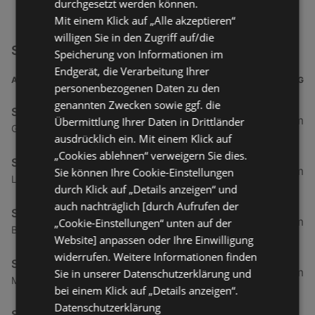
durchgesetzt werden können.
Mit einem Klick auf „Alle akzeptieren“
willigen Sie in den Zugriff auf/die
Schuhpark Filialen in der Nähe
Speicherung von Informationen im
Endgerät, die Verarbeitung Ihrer
ADRESSE
ENTFERNUNG
personenbezogenen Daten zu den
genannten Zwecken sowie ggf. die
Schuhpark
34,27 km
Übermittlung Ihrer Daten in Drittländer
Gewerbestraße 11, 26506 Norden
ausdrücklich ein. Mit einem Klick auf
„Cookies ablehnen“ verweigern Sie dies.
Schuhpark
56,43 km
Sie können Ihre Cookie-Einstellungen
Leerer Landstraße 68a, 26603 Aurich
durch Klick auf „Details anzeigen“ und
auch nachträglich [durch Aufrufen der
Schuhpark
65,35 km
„Cookie-Einstellungen“ unten auf der
Bahnhofstraße 1, 26826 Weener
Website] anpassen oder Ihre Einwilligung
widerrufen. Weitere Informationen finden
Schuhpark
65,86 km
Sie in unserer Datenschutzerklärung und
Mühlenstraße 74 - 76, 26789 Leer
bei einem Klick auf „Details anzeigen“.
Datenschutzerklärung
Schuhpark