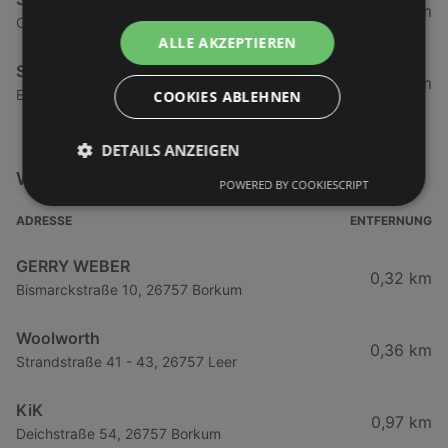
67,42 km
Osseweg 87, 26789 Leer
ALLE AKZEPTIEREN
Schuhpark
72,89 km
Esenser Straße 60, 26409 Wittmund
COOKIES ABLEHNEN
DETAILS ANZEIGEN
Weitere Mode & Lifestyle Filialen in der Nähe
POWERED BY COOKIESCRIPT
ADRESSE
ENTFERNUNG
GERRY WEBER
0,32 km
Bismarckstraße 10, 26757 Borkum
Woolworth
0,36 km
Strandstraße 41 - 43, 26757 Leer
KiK
0,97 km
Deichstraße 54, 26757 Borkum