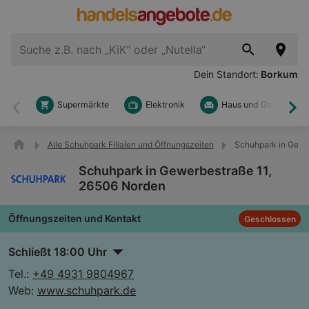
Dein Standort:
Borkum
Supermärkte
Elektronik
Haus und Garten
Zurück
Wei
Alle Schuhpark Filialen und Öffnungszeiten
Schuhpark in Gewe
Schuhpark in Gewerbestraße 11,
26506 Norden
Öffnungszeiten und Kontakt
Geschlossen
Schließt 18:00 Uhr
Tel.:
+49 4931 9804967
Web:
www.schuhpark.de