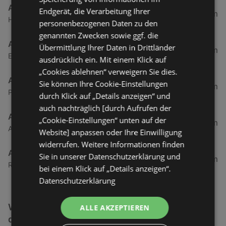
Action
Endgerät, die Verarbeitung Ihrer
42,06 km
Herderstraße 4, 26721 Emden
personenbezogenen Daten zu den
genannten Zwecken sowie ggf. die
Action
Übermittlung Ihrer Daten in Drittländer
49,84 km
Ekelser Straße 1, 26624 Südbrookmerland
ausdrücklich ein. Mit einem Klick auf
„Cookies ablehnen“ verweigern Sie dies.
Action
Sie können Ihre Cookie-Einstellungen
66,59 km
Papenburger Straße 1a, 26789 Leer
durch Klick auf „Details anzeigen“ und
auch nachträglich [durch Aufrufen der
Action
„Cookie-Einstellungen“ unten auf der
74,38 km
Am Stadtpark 8, 26871 Papenburg
Website] anpassen oder Ihre Einwilligung
widerrufen. Weitere Informationen finden
Action
Sie in unserer Datenschutzerklärung und
78,34 km
Rosmarinheide 46, 26817 Rhauderfehn
bei einem Klick auf „Details anzeigen“.
Datenschutzerklärung
Weitere Schnäppchen & Restposten Filialen in
ALLE AKZEPTIEREN
der Nähe