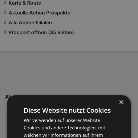
Karte & Route
Aktuelle Action Prospekte
Alle Action Filialen
Prospekt öffnen (35 Seiten)
Aktuelle Angebote bei Action
×
Diese Website nutzt Cookies
Action: Kleine Preise, große Fr
Wir verwenden auf unserer Website
eude
Cookies und andere Technologien, mit
Prospekt – 35 Seiten
welchen wir Informationen auf Ihrem