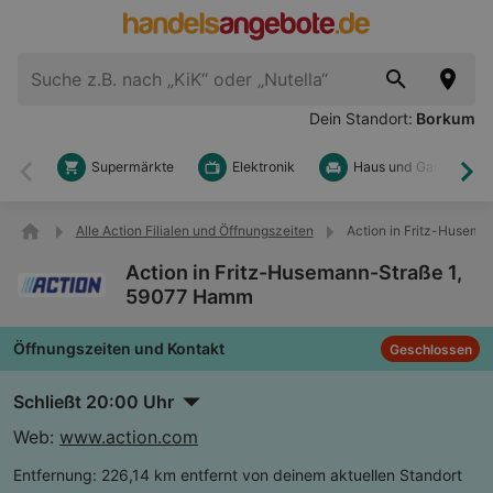
Dein Standort:
Borkum
Supermärkte
Elektronik
Haus und Garten
Zurück
Wei
Alle Action Filialen und Öffnungszeiten
Action in Fritz-Husem
Action in Fritz-Husemann-Straße 1,
59077 Hamm
Öffnungszeiten und Kontakt
Geschlossen
Schließt 20:00 Uhr
Web:
www.action.com
Entfernung:
226,14 km entfernt von deinem aktuellen Standort