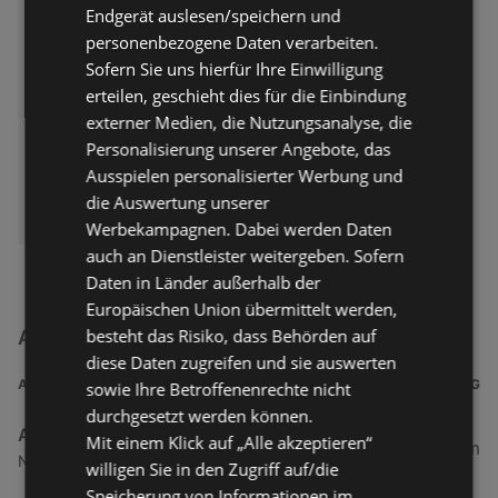
Prospekt nur gültig bis:
11.08.2026
Endgerät auslesen/speichern und
Entfernt:
34,25 km
personenbezogene Daten verarbeiten.
Sofern Sie uns hierfür Ihre Einwilligung
erteilen, geschieht dies für die Einbindung
externer Medien, die Nutzungsanalyse, die
Personalisierung unserer Angebote, das
Ausspielen personalisierter Werbung und
die Auswertung unserer
ERHÄLTLICH BEI:
Action
Werbekampagnen. Dabei werden Daten
auch an Dienstleister weitergeben. Sofern
Daten in Länder außerhalb der
Europäischen Union übermittelt werden,
besteht das Risiko, dass Behörden auf
Action Filialen in der Nähe
diese Daten zugreifen und sie auswerten
ADRESSE
ENTFERNUNG
sowie Ihre Betroffenenrechte nicht
durchgesetzt werden können.
Action
Mit einem Klick auf „Alle akzeptieren“
34,25 km
Norddeicher Straße 80, 26506 Norden
willigen Sie in den Zugriff auf/die
Speicherung von Informationen im