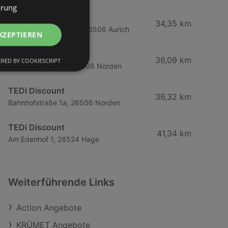
ärung
Woolworth
34,35 km
Gewerbestraße 9 - 11, 26506 Aurich
KZEPTIEREN
Wreesmann
36,09 km
RED BY COOKIESCRIPT
Dammstraße 1 - 3, 26506 Norden
TEDi Discount
36,32 km
Bahnhofstraße 1a, 26506 Norden
TEDi Discount
41,34 km
Am Edenhof 1, 26524 Hage
Weiterführende Links
Action Angebote
KRÜMET Angebote