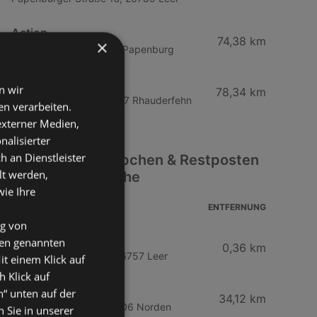
Action
74,38 km
×
Am Stadtpark 8, 26871 Papenburg
Action
n wir
78,34 km
Rosmarinheide 46, 26817 Rhauderfehn
n verarbeiten.
 externer Medien,
nalisierter
an Dienstleister
Weitere Schnäppchen & Restposten
lt werden,
Filialen in der Nähe
wie Ihre
ADRESSE
ENTFERNUNG
ng von
Woolworth
den genannten
0,36 km
Strandstraße 41 - 43, 26757 Leer
it einem Klick auf
h Klick auf
TEDi Discount
n“ unten auf der
34,12 km
Gewerbestraße 19, 26506 Norden
 Sie in unserer