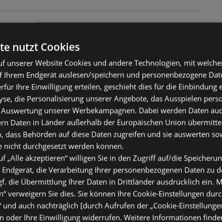
ise, große Freude
te nutzt Cookies
11.08.2026
f unserer Website Cookies und andere Technologien, mit welche
f Ihrem Endgerät auslesen/speichern und personenbezogene Date
erfür Ihre Einwilligung erteilen, geschieht dies für die Einbindung
se, die Personalisierung unserer Angebote, das Ausspielen perso
 Auswertung unserer Werbekampagnen. Dabei werden Daten auch 
ern Daten in Länder außerhalb der Europäischen Union übermitte
o, dass Behörden auf diese Daten zugreifen und sie auswerten so
e nicht durchgesetzt werden können.
uf „Alle akzeptieren“ willigen Sie in den Zugriff auf/die Speicheru
 Endgerät, die Verarbeitung Ihrer personenbezogenen Daten zu 
. die Übermittlung Ihrer Daten in Drittländer ausdrücklich ein. M
“ verweigern Sie dies. Sie können Ihre Cookie-Einstellungen durc
“ und auch nachträglich [durch Aufrufen der „Cookie-Einstellunge
 oder Ihre Einwilligung widerrufen. Weitere Informationen finden