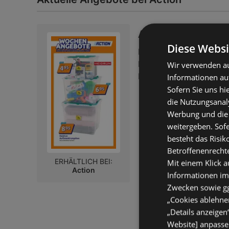
Action: Kleine Pre
Diese Websi
Prospekt – 35 Seiten
Prospekt nur gültig bis:
Wir verwenden au
Entfernt:
34,25 km
Informationen au
Sofern Sie uns hi
die Nutzungsanaly
Werbung und die
weitergeben. Sof
besteht das Risik
Betroffenenrecht
ERHÄLTLICH BEI:
Mit einem Klick a
Action
Informationen im
Zwecken sowie ggf
„Cookies ablehnen
„Details anzeigen
Website] anpassen