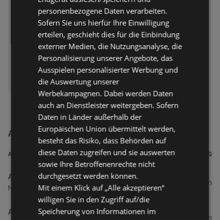
personenbezogene Daten verarbeiten.
Sofern Sie uns hierfür Ihre Einwilligung
erteilen, geschieht dies für die Einbindung
externer Medien, die Nutzungsanalyse, die
Personalisierung unserer Angebote, das
Ausspielen personalisierter Werbung und
ERHÄLTLICH BEI:
die Auswertung unserer
Action
Werbekampagnen. Dabei werden Daten
auch an Dienstleister weitergeben. Sofern
Daten in Länder außerhalb der
Europäischen Union übermittelt werden,
Action Filialen in der Nähe
besteht das Risiko, dass Behörden auf
diese Daten zugreifen und sie auswerten
ADRESSE
ENTFERNUNG
sowie Ihre Betroffenenrechte nicht
durchgesetzt werden können.
Action
34,25 km
Mit einem Klick auf „Alle akzeptieren“
Norddeicher Straße 80, 26506 Norden
willigen Sie in den Zugriff auf/die
Speicherung von Informationen im
Action
42,06 km