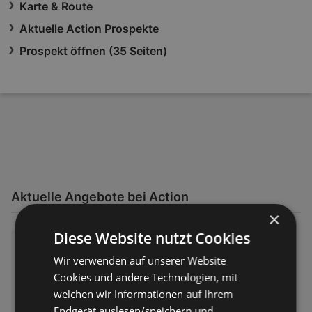
Karte & Route
Aktuelle Action Prospekte
Prospekt öffnen (35 Seiten)
Aktuelle Angebote bei Action
×
Diese Website nutzt Cookies
Action: Kleine Preise, große Fr
eude
Wir verwenden auf unserer Website
Cookies und andere Technologien, mit
Prospekt – 35 Seiten
Prospekt nur gültig bis:
11.08.2026
welchen wir Informationen auf Ihrem
Entfernt:
34,25 km
Endgerät auslesen/speichern und