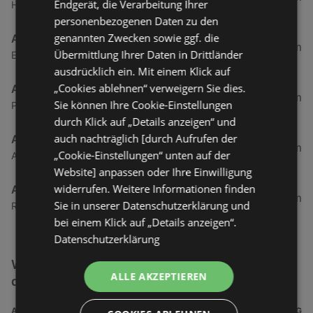
Endgerät, die Verarbeitung Ihrer
Herderstraße 4, 26721 Emden
personenbezogenen Daten zu den
genannten Zwecken sowie ggf. die
Action
49,84 km
Übermittlung Ihrer Daten in Drittländer
Ekelser Straße 1, 26624 Südbrookmerland
ausdrücklich ein. Mit einem Klick auf
„Cookies ablehnen“ verweigern Sie dies.
Action
66,59 km
Sie können Ihre Cookie-Einstellungen
Papenburger Straße 1a, 26789 Leer
durch Klick auf „Details anzeigen“ und
auch nachträglich [durch Aufrufen der
Action
74,38 km
„Cookie-Einstellungen“ unten auf der
Am Stadtpark 8, 26871 Papenburg
Website] anpassen oder Ihre Einwilligung
widerrufen. Weitere Informationen finden
Action
78,34 km
Sie in unserer Datenschutzerklärung und
Rosmarinheide 46, 26817 Rhauderfehn
bei einem Klick auf „Details anzeigen“.
Datenschutzerklärung
Weitere Schnäppchen & Restposten Filialen in
ALLE AKZEPTIEREN
der Nähe
ADRESSE
ENTFERNUNG