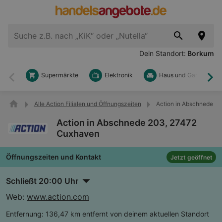
Dein Standort:
Borkum
Supermärkte
Elektronik
Haus und Garten
Zurück
Wei
Alle Action Filialen und Öffnungszeiten
Action in Abschnede 2
Action in Abschnede 203, 27472
Cuxhaven
Öffnungszeiten und Kontakt
Jetzt geöffnet
Schließt 20:00 Uhr
Web:
www.action.com
Entfernung:
136,47 km entfernt von deinem aktuellen Standort