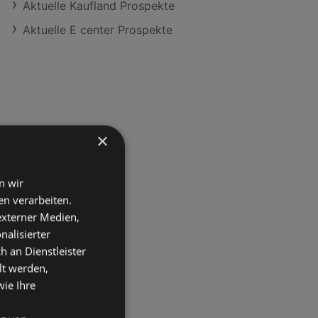
Aktuelle Kaufland Prospekte
Aktuelle E center Prospekte
×
n wir
n verarbeiten.
 externer Medien,
nalisierter
an Dienstleister
lt werden,
wie Ihre