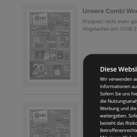
Unsere Combi Wo
Prospekt
nicht mehr gü
Abgelaufen am:
01.08.
Diese Websi
Wir verwenden au
Informationen au
Sofern Sie uns hi
die Nutzungsanaly
Unsere Combi Wo
Werbung und die
weitergeben. Sof
Prospekt
nicht mehr gü
besteht das Risik
Abgelaufen am:
01.08.
Betroffenenrecht