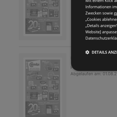
Mit einem Klick a
Informationen im
Zwecken sowie ggf
„Cookies ablehnen
„Details anzeigen
Website] anpassen
Datenschutzerklär
DETAILS ANZ
Unsere Combi Wo
Prospekt
nicht mehr gü
Abgelaufen am:
01.08.