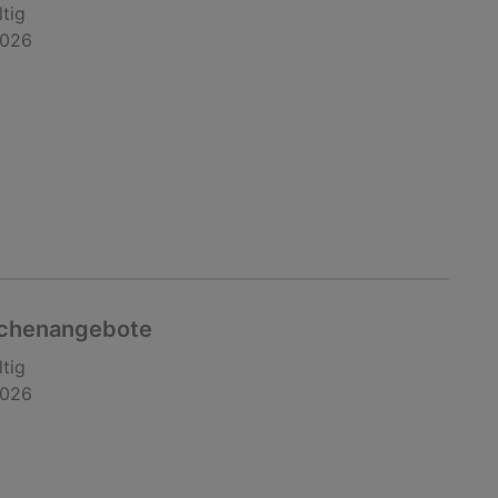
ltig
2026
chenangebote
ltig
2026