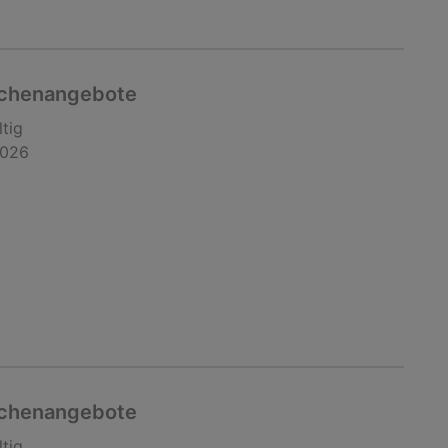
chenangebote
ltig
2026
chenangebote
ltig