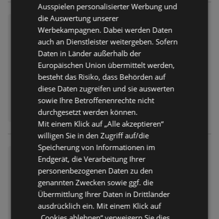
Ausspielen personalisierter Werbung und
die Auswertung unserer
Wochenangebote
Werbekampagnen. Dabei werden Daten
Prospekt
nicht mehr gültig
auch an Dienstleister weitergeben. Sofern
Abgelaufen am:
01.08.2026
Daten in Länder außerhalb der
Europäischen Union übermittelt werden,
besteht das Risiko, dass Behörden auf
diese Daten zugreifen und sie auswerten
sowie Ihre Betroffenenrechte nicht
durchgesetzt werden können.
Mit einem Klick auf „Alle akzeptieren“
willigen Sie in den Zugriff auf/die
Speicherung von Informationen im
Wochenangebote
Endgerät, die Verarbeitung Ihrer
Prospekt
nicht mehr gültig
personenbezogenen Daten zu den
Abgelaufen am:
01.08.2026
genannten Zwecken sowie ggf. die
Übermittlung Ihrer Daten in Drittländer
ausdrücklich ein. Mit einem Klick auf
„Cookies ablehnen“ verweigern Sie dies.