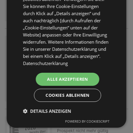
Sie können Ihre Cookie-Einstellungen
durch Klick auf „Details anzeigen“ und
auch nachträglich [durch Aufrufen der
„Cookie-Einstellungen“ unten auf der
Website] anpassen oder Ihre Einwilligung
Wochenangebote
widerrufen. Weitere Informationen finden
Sie in unserer Datenschutzerklärung und
Prospekt
nicht mehr gültig
bei einem Klick auf „Details anzeigen“.
Abgelaufen am:
01.08.2026
Datenschutzerklärung
ALLE AKZEPTIEREN
COOKIES ABLEHNEN
DETAILS ANZEIGEN
POWERED BY COOKIESCRIPT
Wochenangebote
Prospekt
nicht mehr gültig