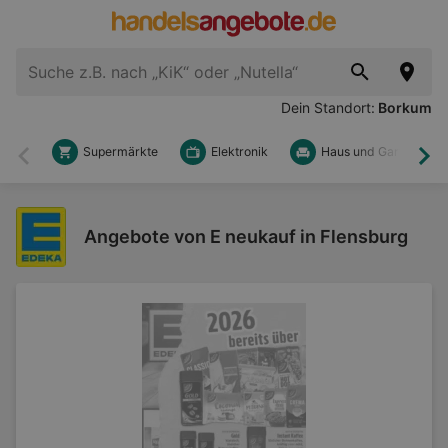
Dein Standort:
Borkum
Supermärkte
Elektronik
Haus und Garten
Zurück
Wei
Angebote von E neukauf in Flensburg