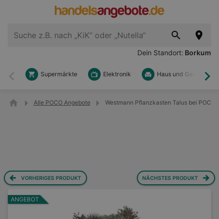
Dein Standort:
Borkum
Supermärkte
Elektronik
Haus und Garten
Zurück
Wei
Alle POCO Angebote
Westmann Pflanzkasten Talus bei POCO
VORHERIGES PRODUKT
NÄCHSTES PRODUKT
ANGEBOT