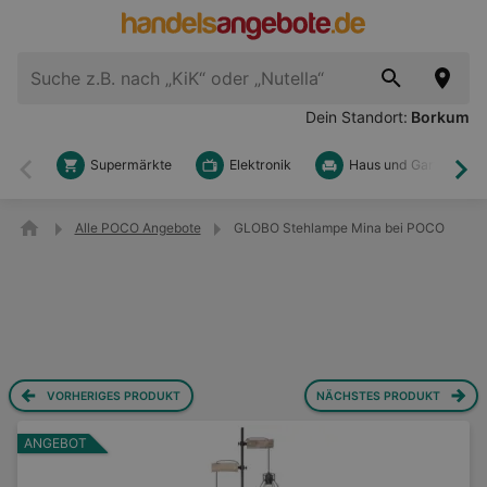
Dein Standort:
Borkum
Supermärkte
Elektronik
Haus und Garten
Zurück
Wei
Alle POCO Angebote
GLOBO Stehlampe Mina bei POCO
VORHERIGES PRODUKT
NÄCHSTES PRODUKT
ANGEBOT