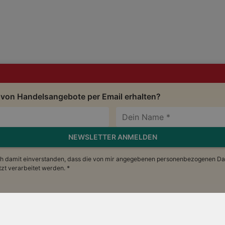
 von Handelsangebote per Email erhalten?
NEWSLETTER ANMELDEN
ch damit einverstanden, dass die von mir angegebenen personenbezogenen Da
t verarbeitet werden. *
te
Impressum
Nutzungsbedingungen
AGB
Daten