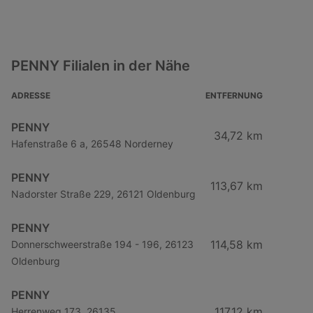
PENNY Filialen in der Nähe
ADRESSE
ENTFERNUNG
PENNY
34,72 km
Hafenstraße 6 a, 26548 Norderney
PENNY
113,67 km
Nadorster Straße 229, 26121 Oldenburg
PENNY
114,58 km
Donnerschweerstraße 194 - 196, 26123
Oldenburg
PENNY
117,12 km
Herrenweg 173, 26135