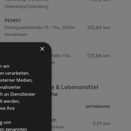
Oldenburg/Osternburg
PENNY
120,84 km
Deichgraefenstraße 15 / 15a, 26954
Nordenham
×
PENNY
125,96 km
Buergermeister-Smidt-Straße 154,
27568 Bremerhaven/Mitte
n wir
n verarbeiten.
 externer Medien,
Weitere Getränke & Lebensmittel
nalisierter
Filialen in der Nähe
an Dienstleister
lt werden,
ADRESSE
ENTFERNUNG
wie Ihre
Frischemarkt Strandstr.
ng von
0,01 km
Strandstraße 5, 26757 Borkum
den genannten