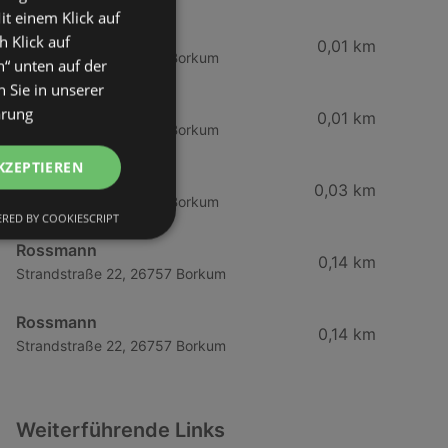
it einem Klick auf
Tchibo
h Klick auf
0,01 km
Strandstraße 5, 26757 Borkum
n“ unten auf der
 Sie in unserer
LUVE
ärung
0,01 km
Strandstraße 5, 26757 Borkum
KZEPTIEREN
LUVE
0,03 km
Strandstraße 6, 26757 Borkum
RED BY COOKIESCRIPT
Rossmann
0,14 km
Strandstraße 22, 26757 Borkum
Rossmann
0,14 km
Strandstraße 22, 26757 Borkum
Weiterführende Links