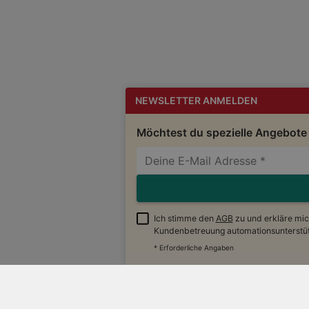
NEWSLETTER ANMELDEN
Möchtest du spezielle Angebote
Ich stimme den
AGB
zu und erkläre mi
Kundenbetreuung automationsunterstütz
Handelsangebo
* Erforderliche Angaben