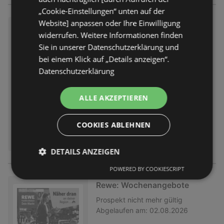
„Cookie-Einstellungen“ unten auf der
Website] anpassen oder Ihre Einwilligung
Rewe: Wochenangebote
widerrufen. Weitere Informationen finden
Prospekt
nicht mehr gültig
Sie in unserer Datenschutzerklärung und
Abgelaufen am:
02.08.2026
bei einem Klick auf „Details anzeigen“.
Datenschutzerklärung
ALLE AKZEPTIEREN
COOKIES ABLEHNEN
DETAILS ANZEIGEN
POWERED BY COOKIESCRIPT
Rewe: Wochenangebote
Prospekt
nicht mehr gültig
Abgelaufen am:
02.08.2026