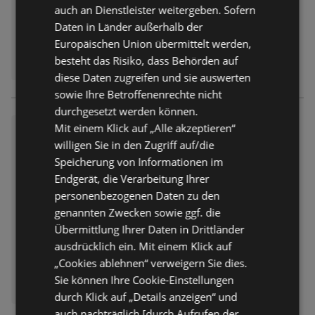
auch an Dienstleister weitergeben. Sofern
Daten in Länder außerhalb der
Europäischen Union übermittelt werden,
besteht das Risiko, dass Behörden auf
diese Daten zugreifen und sie auswerten
sowie Ihre Betroffenenrechte nicht
durchgesetzt werden können.
Mit einem Klick auf „Alle akzeptieren“
Rewe: Wochenangebote
willigen Sie in den Zugriff auf/die
Prospekt
nicht mehr gültig
Speicherung von Informationen im
Abgelaufen am:
02.08.2026
Endgerät, die Verarbeitung Ihrer
personenbezogenen Daten zu den
genannten Zwecken sowie ggf. die
Übermittlung Ihrer Daten in Drittländer
ausdrücklich ein. Mit einem Klick auf
„Cookies ablehnen“ verweigern Sie dies.
Sie können Ihre Cookie-Einstellungen
durch Klick auf „Details anzeigen“ und
auch nachträglich [durch Aufrufen der