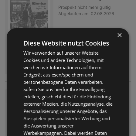
Prospekt
nicht mehr gültig
Abgelaufen am:
02.08.2026
×
Diese Website nutzt Cookies
Wir verwenden auf unserer Website
Cookies und andere Technologien, mit
welchen wir Informationen auf Ihrem
Endgerät auslesen/speichern und
personenbezogene Daten verarbeiten.
Sofern Sie uns hierfür Ihre Einwilligung
Rewe: Wochenangebote
erteilen, geschieht dies für die Einbindung
externer Medien, die Nutzungsanalyse, die
Prospekt
nicht mehr gültig
Abgelaufen am:
02.08.2026
Personalisierung unserer Angebote, das
Ausspielen personalisierter Werbung und
die Auswertung unserer
Werbekampagnen. Dabei werden Daten