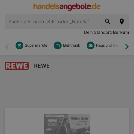
Dein Standort:
Borkum
Supermärkte
Elektronik
Haus und Garten
Zurück
Wei
REWE